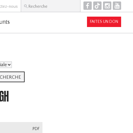
F
T
I
Y
ctez-nous
FAITES UN DON
LITÉS
IGH
.PDF