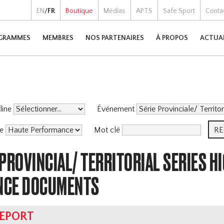
EN
/
FR
Boutique
Médias
APTS
Safe Sport
Conta
GRAMMES
MEMBRES
NOS PARTENAIRES
À PROPOS
ACTUA
pline
Événement
me
Mot clé
PROVINCIAL/ TERRITORIAL SERIES H
NCE DOCUMENTS
REPORT