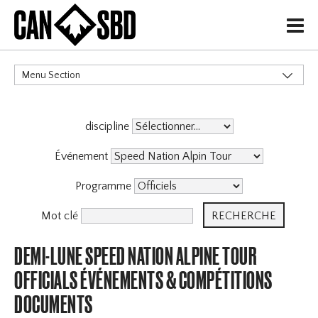
H
Menu Section
CATÉGORIES
discipline
Événements & Compétitions
Événement
Programme
Mot clé
DEMI-LUNE SPEED NATION ALPINE TOUR
OFFICIALS ÉVÉNEMENTS & COMPÉTITIONS
DOCUMENTS