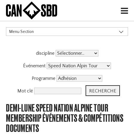
H
Menu Section
CATÉGORIES
discipline
Événements & Compétitions
Événement
Programme
Mot clé
DEMI-LUNE SPEED NATION ALPINE TOUR
MEMBERSHIP ÉVÉNEMENTS & COMPÉTITIONS
DOCUMENTS